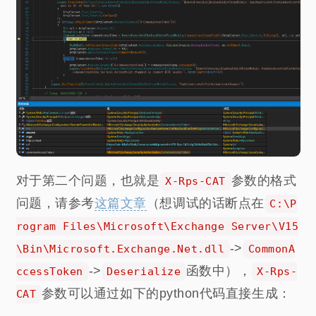
对于第二个问题，也就是
参数的格式
X-Rps-CAT
问题，请参考
这篇文章
（想调试的话断点在
C:\P
rogram Files\Microsoft\Exchange Server\V15
->
\Bin\Microsoft.Exchange.Net.dll
CommonA
->
函数中），
ccessToken
Deserialize
X-Rps-
参数可以通过如下的python代码直接生成：
CAT