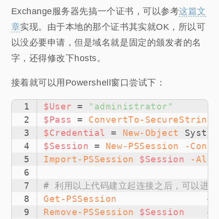
Exchange服务器先搞一个证书，可以参考
这篇文
章
实现。由于本地的那个证书其实就OK，所以可
以没必要申请，但是域名就是固定的颁发者的名
字，还得修改下hosts。
接着就可以用Powershell窗口尝试下：
1
$User
 = 
"administrator"
2
$Pass
 = 
ConvertTo-SecureString
3
$Credential
 = 
New-Object
 System
4
$Session
 = 
New-PSSession
-Confi
5
Import-PSSession
$Session
-Allo
6
7
# 利用以上代码建立起连接之后，可以进一步执行
8
Get-PSSession
#
9
Remove-PSSession
$Session
#