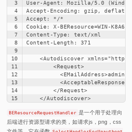
3
User-Agent: Mozilla/5.0 (Window
4
Accept-Encoding: gzip, deflate
5
Accept: */*
6
Cookie: X-BEResource=WIN-K8A6O7
7
Content-Type: text/xml
8
Content-Length: 371
9
10
    <Autodiscover xmlns="http:/
11
        <Request>
12
          <EMailAddress>adminis
13
          <AcceptableResponseSc
14
        </Request>
15
    </Autodiscover>
是一个用于处理向
BEResourceRequestHandler
后端进行资源型请求的类，如请求js，png，css
文件等。它在函数
SelectHandlerForUnauthent