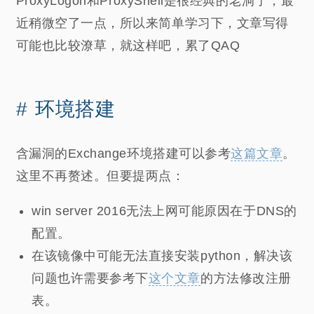
ProxyLogon和ProxyShell是很经典的老洞了，最
随想
近稍微空了一点，所以来简单学习下，文章写得
可能也比较潦草，就这样吧，累了QAQ
个人推荐
关于我
碎碎念
环境搭建
含漏洞的Exchange环境搭建可以参考
这篇文章
。
这里不再赘述。但要提两点：
win server 2016无法上网可能原因在于DNS的
配置。
在该镜像中可能无法直接安装python，解决该
问题也许需要参考下
这个文章
的方法修改注册
表。