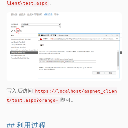
。
lient\test.aspx
写入后访问
https://localhost/aspnet_clien
即可。
t/test.aspx?orange=
利用过程