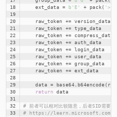
17
    group_data = 
b'G'
 + pack(
'<
18
    ext_data = 
b'E'
 + pack(
'>I'
19
20
    raw_token += version_data
21
    raw_token += type_data
22
    raw_token += compress_data
23
    raw_token += auth_data
24
    raw_token += login_data
25
    raw_token += user_data
26
    raw_token += group_data
27
    raw_token += ext_data
28
29
    data = base64.b64encode(raw
30
return
 data
31
32
# 前者可以相对比较随意，后者SID需要通
33
# https://learn.microsoft.com/e