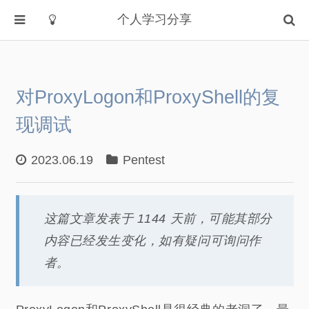
个人学习分享
首页
分类
对ProxyLogon和ProxyShell的复
AI
现调试
CTF
PHP代码审计
2023.06.19
Pentest
Pentest
Web前端
这篇文章发表于 1144 天前，可能其部分
python3
内容已经发生变化，如有疑问可询问作
乱七八糟
者。
地理
读书笔记