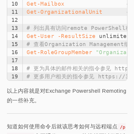
10
Get-Mailbox
#
11
Get-OrganizationalUnit
#
12
13
# 列出具有访问remote PowerShell
14
Get-User
-ResultSize
 unlimited 
15
# 查看Organization Managem
16
Get-RoleGroupMember
"Organizati
17
18
# 更为具体的邮件相关的指令参见 https://3gst
19
# 更多用户相关的指令参见 https://3gstude
以上内容就是对Exchange Powershell Remoting
的一些补充。
知道如何使用命令后就该思考如何与远程端点
/p