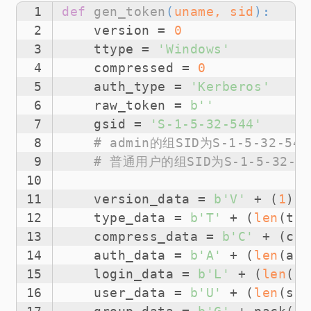
1
def
gen_token
(
uname, sid
):
2
    version = 
0
3
    ttype = 
'Windows'
4
    compressed = 
0
5
    auth_type = 
'Kerberos'
6
    raw_token = 
b''
7
    gsid = 
'S-1-5-32-544'
8
# admin的组SID为S-1-5-32-544
9
# 普通用户的组SID为S-1-5-32-54
10
11
    version_data = 
b'V'
 + (
1
).t
12
    type_data = 
b'T'
 + (
len
(tty
13
    compress_data = 
b'C'
 + (com
14
    auth_data = 
b'A'
 + (
len
(aut
15
    login_data = 
b'L'
 + (
len
(un
16
    user_data = 
b'U'
 + (
len
(sid